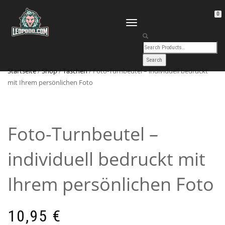
0
TOGGLE
NAVIGATION
Startseite
/
Shop
/
Taschen
/ Foto-Turnbeutel – individuell bedruckt
mit Ihrem persönlichen Foto
Foto-Turnbeutel –
individuell bedruckt mit
Ihrem persönlichen Foto
10,95
€